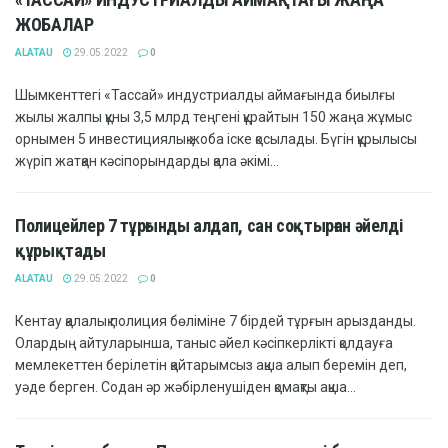
ЖОБАЛАР
ALATAU
29.05.2022
0
Шымкенттегі «Тассай» индустриалды аймағында биылғы
жылы жалпы құны 3,5 млрд теңгені құрайтын 150 жаңа жұмыс
орнымен 5 инвестициялық жоба іске қосылады. Бүгін құрылысы
жүріп жатқан кәсіпорындарды қала әкімі...
Полицейлер 7 тұрғынды алдап, сан соқтырған әйелді
құрықтады
ALATAU
29.05.2022
0
Кентау қалалық полиция бөліміне 7 бірдей тұрғын арызданды.
Олардың айтуларынша, таныс әйел кәсіпкерлікті қолдауға
мемлекеттен берілетін қайтарымсыз ақша алып беремін деп,
уәде берген. Содан әр жәбірленушіден қомақты ақша...