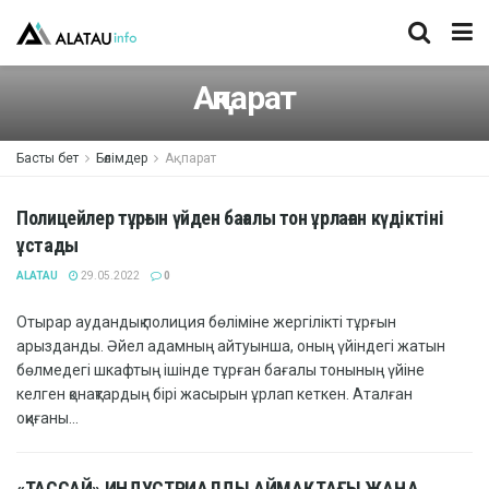
Ақпарат
Басты бет
Бөлімдер
Ақпарат
Полицейлер тұрғын үйден бағалы тон ұрлаған күдіктіні
ұстады
ALATAU
29.05.2022
0
Отырар аудандық полиция бөліміне жергілікті тұрғын
арызданды. Әйел адамның айтуынша, оның үйіндегі жатын
бөлмедегі шкафтың ішінде тұрған бағалы тонының үйіне
келген қонақтардың бірі жасырын ұрлап кеткен. Аталған
оқиғаны...
«ТАССАЙ» ИНДУСТРИАЛДЫ АЙМАҚТАҒЫ ЖАҢА