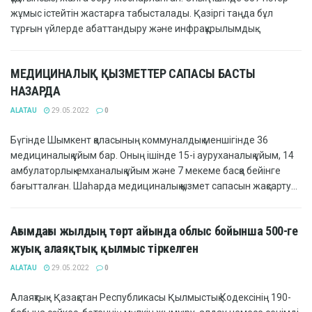
жұмыс істейтін жастарға табысталады. Қазіргі таңда бұл
тұрғын үйлерде абаттандыру және инфрақұрылымдық...
МЕДИЦИНАЛЫҚ ҚЫЗМЕТТЕР САПАСЫ БАСТЫ
НАЗАРДА
ALATAU
29.05.2022
0
Бүгінде Шымкент қаласының коммуналдық меншігінде 36
медициналық ұйым бар. Оның ішінде 15-і ауруханалық ұйым, 14
амбулаторлық-емханалық ұйым және 7 мекеме басқа бейінге
бағытталған. Шаһарда медициналық қызмет сапасын жақсарту...
Ағымдағы жылдың төрт айында облыс бойынша 500-ге
жуық алаяқтық қылмыс тіркелген
ALATAU
29.05.2022
0
Алаяқтық - Қазақстан Республикасы Қылмыстық Кодексінің 190-