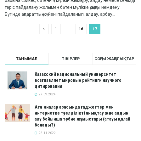
бабына сәйкес, бөтеннің мүлкін жымқыру, алдау немесе сенімді
теріс пайдалану жолымен бөтен мүлікке құқықты иемдену.
Бүгінде ақпараттық жүйені пайдаланып, алдау, арбау...
1
…
16
17
ТАНЫМАЛ
ПІКІРЛЕР
СОҢҒЫ ЖАҢАЛЫҚТАР
Казахский национальный университет
возглавляет мировые рейтинги научного
цитирования
27.09.2024
Ата-аналар арасында гаджеттер мен
интернетке тәуелділікті анықтау және алдын-
алу бойынша тәрбие жұмыстары (атауы қалай
болады?)
25.11.2022