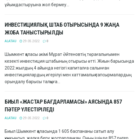
ұйымдастыруына жол бермеу...
ИНВЕСТИЦИЯЛЫҚ ШТАБ ОТЫРЫСЫНДА 9 ЖАҢА
ЖОБА ТАНЫСТЫРЫЛДЫ
ALATAU
29.05.2022
0
Шымкент қаласы әкімі Мұрат Әйтеновтің төрағалығымен
кезекті инвестиция штабының отырысы өтті. Жиын барысында
2022 жылдың 4 айында негізгі капиталға салынған
инвестициялардың игерілуі мен хаттамалық тапсырмалардың
орындалу барысы талқыға...
БИЫЛ «ЖАСТАР БАҒДАРЛАМАСЫ» АЯСЫНДА 857
ПӘТЕР ҮЛЕСТІРІЛЕДІ
ALATAU
29.05.2022
0
Биыл Шымкент қаласында 1 605 баспананы сатып алу
құқығынсыз, жалға беру жоспарланған. Оның ішінде 857 пәтер