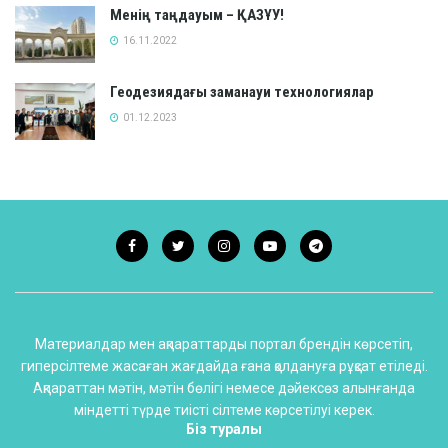
Менің таңдауым – ҚАЗҰУ!
16.11.2022
Геодезиядағы заманауи технологиялар
01.12.2023
Материалдар мен ақпараттарды портал брендін көрсетіп,
гиперсілтеме жасаған жағдайда ғана қолдануға рұқсат етіледі.
Ақпараттан мәтін, мәтін бөлігі немесе дәйексөз алынғанда
міндетті түрде тиісті сілтеме көрсетілуі керек.
Біз туралы