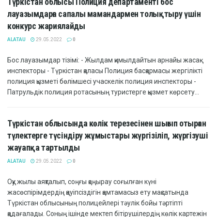
Түркістан облысы Полиция департаменті бос
лауазымдарға сапалы мамандармен толықтыру үшін
конкурс жариялайды
ALATAU
29.05.2022
0
Бос лауазымдар тізімі: - Жылдам қимылдайтын арнайы жасақ
инспекторы - Түркістан қаласы Полиция басқармасы жергілікті
полиция қызметі бөлімшесі учаскелік полиция инспекторы -
Патрульдік полиция ротасының туристерге қызмет көрсету...
Түркістан облысында көлік терезесінен шығып отырған
түлектерге түсіндіру жұмыстары жүргізіліп, жүргізуші
жауапқа тартылды
ALATAU
29.05.2022
0
Оқу жылы аяқталып, соңғы қоңырау соғылған күні
жасөспірімдердің қауіпсіздігін қамтамасыз ету мақсатында
Түркістан облысының полицейлері тәулік бойы тәртіпті
қадағалады. Соның ішінде мектеп бітірушілердің көлік картежін