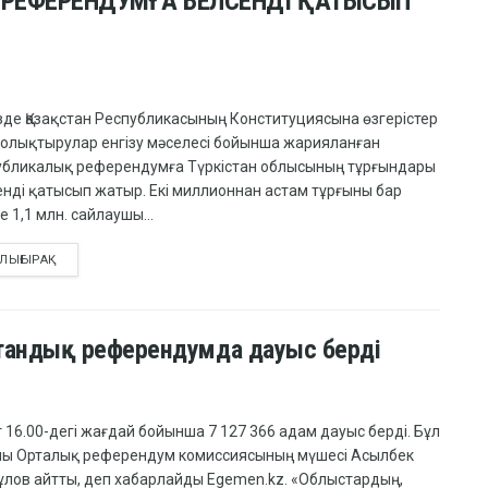
Ы РЕФЕРЕНДУМҒА БЕЛСЕНДІ ҚАТЫСЫП
зде Қазақстан Республикасының Конституциясына өзгерістер
толықтырулар енгізу мәселесі бойынша жарияланған
убликалық референдумға Түркістан облысының тұрғындары
енді қатысып жатыр. Екі миллионнан астам тұрғыны бар
е 1,1 млн. сайлаушы...
ЛЫҒЫРАҚ
қстандық референдумда дауыс берді
 16.00-дегі жағдай бойынша 7 127 366 адам дауыс берді. Бұл
лы Орталық референдум комиссиясының мүшесі Асылбек
ұлов айтты, деп хабарлайды Egemen.kz. «Облыстардың,