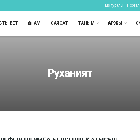
Біз туралы
Портал 
СТЫ БЕТ
ҚОҒАМ
САЯСАТ
ТАНЫМ
ҚАРЖЫ
С
Руханият