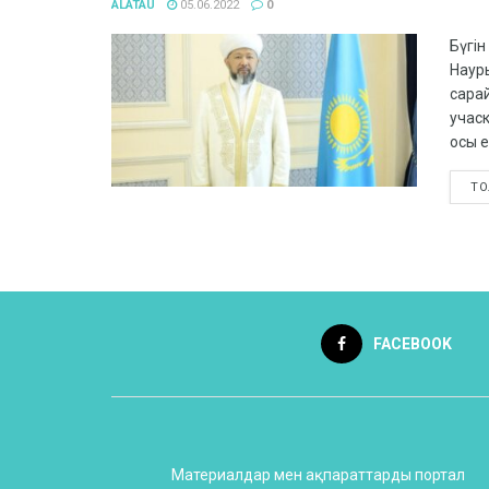
ALATAU
05.06.2022
0
Бүгі
Наур
сара
учаск
осы е
ТО
FACEBOOK
Материалдар мен ақпараттарды портал