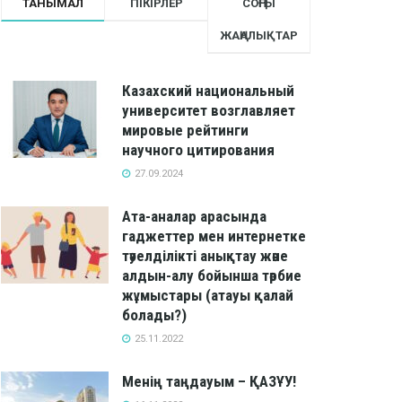
ТАНЫМАЛ
ПІКІРЛЕР
СОҢҒЫ
ЖАҢАЛЫҚТАР
Казахский национальный
университет возглавляет
мировые рейтинги
научного цитирования
27.09.2024
Ата-аналар арасында
гаджеттер мен интернетке
тәуелділікті анықтау және
алдын-алу бойынша тәрбие
жұмыстары (атауы қалай
болады?)
25.11.2022
Менің таңдауым – ҚАЗҰУ!