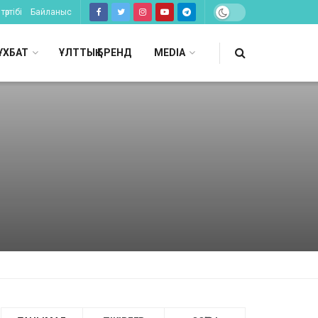
тәртібі
Байланыс
ҰХБАТ
ҰЛТТЫҚ БРЕНД
MEDIA