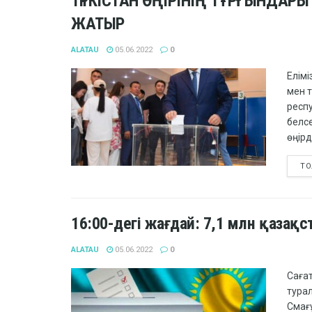
ТҮРКІСТАН ӨҢІРІНІҢ ТҰРҒЫНДАР
ЖАТЫР
ALATAU
05.06.2022
0
Елімі
мен 
респ
белс
өңірд
ТО
16:00-дегі жағдай: 7,1 млн қаза
ALATAU
05.06.2022
0
Сағат
тура
Смағ