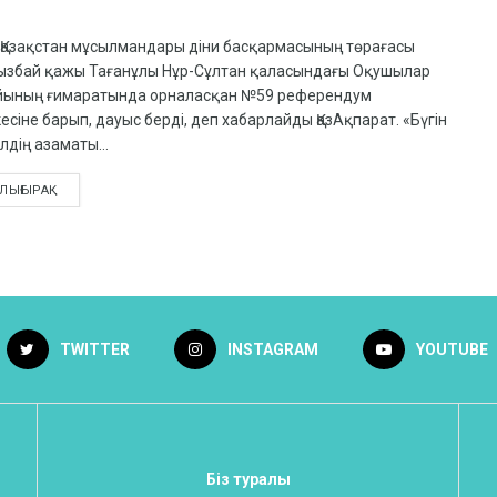
н Қазақстан мұсылмандары діни басқармасының төрағасы
ызбай қажы Тағанұлы Нұр-Сұлтан қаласындағы Оқушылар
йының ғимаратында орналасқан №59 референдум
есіне барып, дауыс берді, деп хабарлайды ҚазАқпарат. «Бүгін
лдің азаматы...
ЛЫҒЫРАҚ
TWITTER
INSTAGRAM
YOUTUBE
Біз туралы