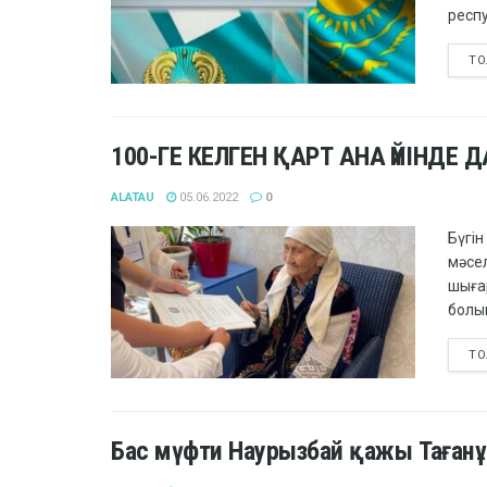
респ
ТО
100-ГЕ КЕЛГЕН ҚАРТ АНА ҮЙІНДЕ 
ALATAU
05.06.2022
0
Бүгін
мәсе
шыға
болып
ТО
Бас мүфти Наурызбай қажы Таған