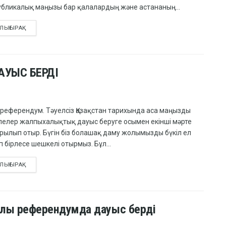
убликалық маңызы бар қалалардың және астананың...
ЛЫҒЫРАҚ
ДАУЫС БЕРДІ
 референдум. Тәуелсіз Қазақстан тарихында аса маңызды
лелер жалпыхалықтық дауыс беруге осымен екінші мәрте
рылып отыр. Бүгін біз болашақ даму жолымызды бүкіл ел
 бірлесе шешкелі отырмыз. Бұл...
ЛЫҒЫРАҚ
ұлы референдумда дауыс берді