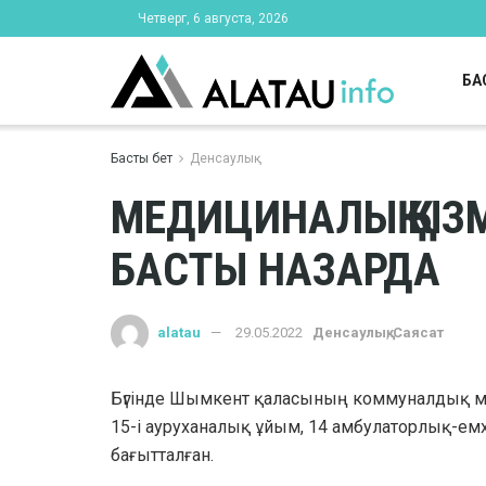
Четверг, 6 августа, 2026
БА
Басты бет
Денсаулық
МЕДИЦИНАЛЫҚ ҚЫЗ
БАСТЫ НАЗАРДА
alatau
29.05.2022
Денсаулық
,
Саясат
Бүгінде Шымкент қаласының коммуналдық ме
15-і ауруханалық ұйым, 14 амбулаторлық-ем
бағытталған.