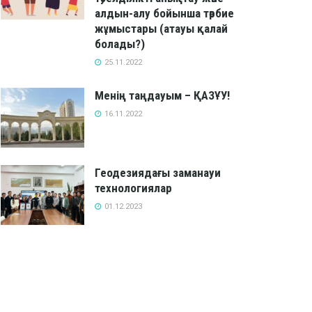
алдын-алу бойынша тәрбие
жұмыстары (атауы қалай
болады?)
25.11.2022
Менің таңдауым – ҚАЗҰУ!
16.11.2022
Геодезиядағы заманауи
технологиялар
01.12.2023