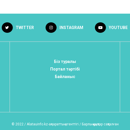
TWITTER
INSTAGRAM
YOUTUBE
Біз туралы
Портал тәртібі
Байланыс
© 2022 / Alatauinfo.kz-ақпараттық агенттігі / Барлық құқықтар сақталған