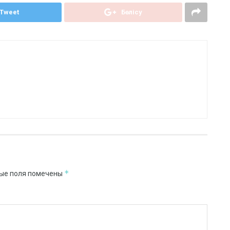
Tweet
Бөлісу
*
ые поля помечены