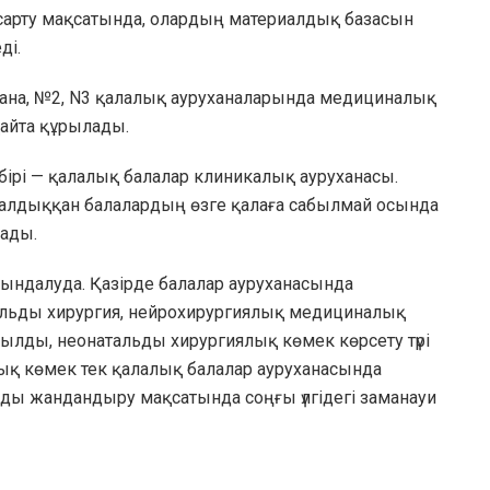
арту мақсатында, олардың материалдық базасын
ді.
хана, №2, N3 қалалық ауруханаларында медициналық
қайта құрылады.
бірі — қалалық балалар клиникалық ауруханасы.
алдыққан балалардың өзге қалаға сабылмай осында
уады.
орындалуда. Қазірде балалар ауруханасында
акальды хирургия, нейрохирургиялық медициналық
ылды, неонатальды хирургиялық көмек көрсету түрі
ық көмек тек қалалық балалар ауруханасында
рды жандандыру мақсатында соңғы үлгідегі заманауи