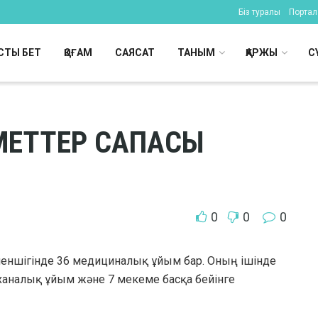
Біз туралы
Портал 
СТЫ БЕТ
ҚОҒАМ
САЯСАТ
ТАНЫМ
ҚАРЖЫ
С
МЕТТЕР САПАСЫ
0
0
0
ншігінде 36 медициналық ұйым бар. Оның ішінде
ханалық ұйым және 7 мекеме басқа бейінге