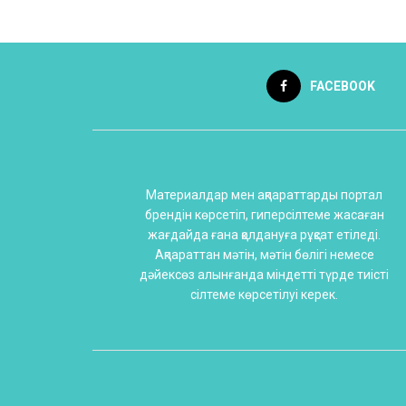
FACEBOOK
Материалдар мен ақпараттарды портал
брендін көрсетіп, гиперсілтеме жасаған
жағдайда ғана қолдануға рұқсат етіледі.
Ақпараттан мәтін, мәтін бөлігі немесе
дәйексөз алынғанда міндетті түрде тиісті
сілтеме көрсетілуі керек.