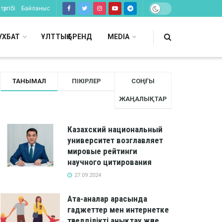
тәртібі
Байланыс
ҰХБАТ
ҰЛТТЫҚ БРЕНД
MEDIA
ТАНЫМАЛ
ПІКІРЛЕР
СОҢҒЫ
ЖАҢАЛЫҚТАР
Казахский национальный
университет возглавляет
мировые рейтинги
научного цитирования
27.09.2024
Ата-аналар арасында
гаджеттер мен интернетке
тәуелділікті анықтау және