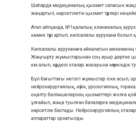
Шаһарда медициналық қызмет сапасын жақс
жаңартып, көрсетілетін қызмет түрлері кеңейе
Атап айтқанда, №1қалалық клиникалық ауру
көмек түрі артып, көпсалалы аурухана болып 
Көпсалалы ауруханаға айналатын мекеменің 
Жаңғырту жұмыстарынан соң ауыр дертке ш
ем алып, күрделі оталар жасауына мүмкіндік т
Бұл бағыттағы негізгі жұмыстар іске асып, 
нейрохирургиялық, күйік, урологиялық, тор
оңалту бөлімшелерінің қызметтері жолға қой
ұлғайып, жаңа туылған балаларға медицинал
көрсетіле бастады. Нейрохирургиялық отала
аппараттар орнатылды.