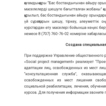
қоғамдық қоры “Бас бостандығынан айыру ор
мәселелерді шешуге бағытталған жобаны” қо
құрылып, бас бостандығынан айыру орындары
үй сұрақтарын шешу, тіркеу, әлеуметтік оң
курстардан өту мәселері бойынша кеңес беру 
немесе 8 (707) 760-76-02 номеріне хабарлас
Cоздана специальная
При поддержке Управление общественного р
«Social project management» реализует “Пр
адаптации лиц, освобожденных из мест лиш
“консультационная служба”, оказываю
освобожденных из мест лишения свобо
социальной реабилитации, лечения, обучен
курсов. Для получения информации звоните по