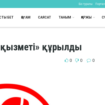
Біз туралы
Портал 
СТЫ БЕТ
ҚОҒАМ
САЯСАТ
ТАНЫМ
ҚАРЖЫ
С
у қызметі» құрылды
0
0
0