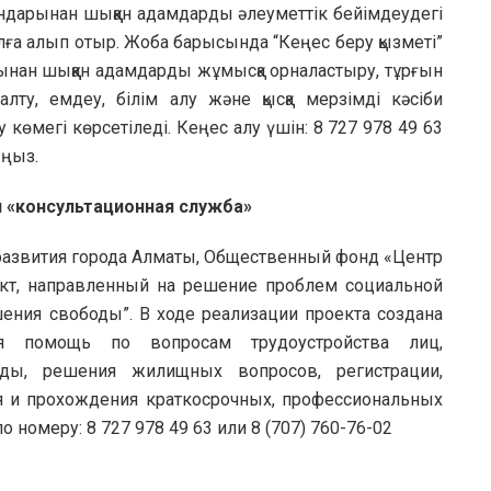
ындарынан шыққан адамдарды әлеуметтік бейімдеудегі
лға алып отыр. Жоба барысында “Кеңес беру қызметі”
нан шыққан адамдарды жұмысқа орналастыру, тұрғын
алту, емдеу, білім алу және қысқа мерзімді кәсіби
көмегі көрсетіледі. Кеңес алу үшін: 8 727 978 49 63
ыңыз.
 «консультационная служба»
азвития города Алматы, Общественный фонд «Центр
оект, направленный на решение проблем социальной
ения свободы”. В ходе реализации проекта создана
щая помощь по вопросам трудоустройства лиц,
ды, решения жилищных вопросов, регистрации,
ия и прохождения краткосрочных, профессиональных
 номеру: 8 727 978 49 63 или 8 (707) 760-76-02