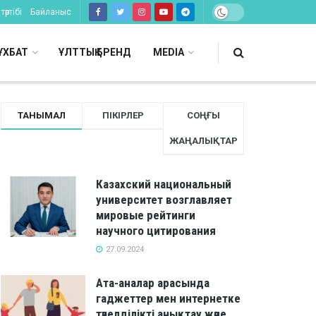
тәртібі
Байланыс
ҰХБАТ
ҰЛТТЫҚ БРЕНД
MEDIA
ТАНЫМАЛ
ПІКІРЛЕР
СОҢҒЫ
ЖАҢАЛЫҚТАР
Казахский национальный
университет возглавляет
мировые рейтинги
научного цитирования
27.09.2024
Ата-аналар арасында
гаджеттер мен интернетке
тәуелділікті анықтау және