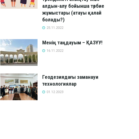
алдын-алу бойынша тәрбие
жұмыстары (атауы қалай
болады?)
25.11.2022
Менің таңдауым – ҚАЗҰУ!
16.11.2022
Геодезиядағы заманауи
технологиялар
01.12.2023