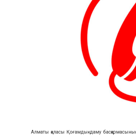
Алматы қаласы Қоғамдық даму басқармасының