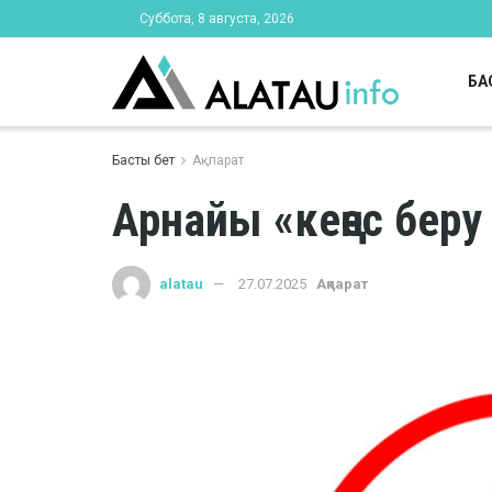
Суббота, 8 августа, 2026
БА
Басты бет
Ақпарат
Арнайы «кеңес бер
alatau
27.07.2025
Ақпарат