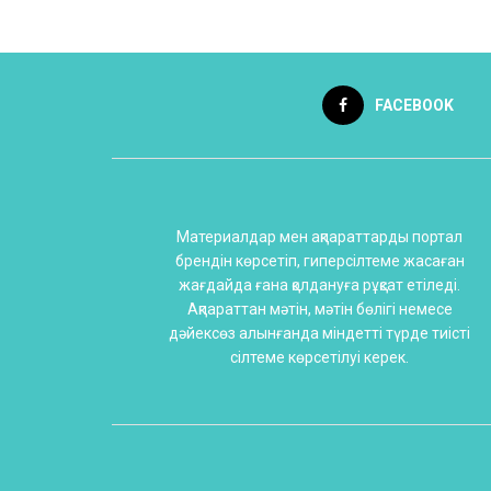
FACEBOOK
Материалдар мен ақпараттарды портал
брендін көрсетіп, гиперсілтеме жасаған
жағдайда ғана қолдануға рұқсат етіледі.
Ақпараттан мәтін, мәтін бөлігі немесе
дәйексөз алынғанда міндетті түрде тиісті
сілтеме көрсетілуі керек.