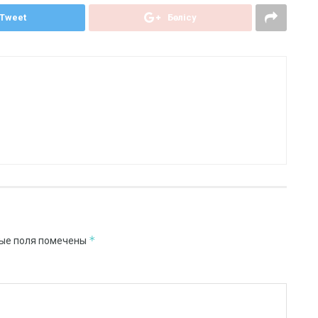
Tweet
Бөлісу
*
ые поля помечены