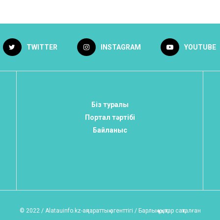
TWITTER
INSTAGRAM
YOUTUBE
Біз туралы
Портал тәртібі
Байланыс
© 2022 / Alatauinfo.kz-ақпараттық агенттігі / Барлық құқықтар сақталған