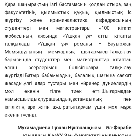
Қара шаңырақтың ізгі бастамасын қолдай отыра, заң
факультетінің қылмыстық құқық, қылмыстық іс
жүргізу және криминалистика кафедрасының
студенттері мен магистрантары «100 кітап»
жобасының аясында «Ұшқан ұя» атты кітапты
талқылады. «Ұшқан ұя» романы – Бауыржан
Момышұлының мемуарлық шығармасы.Талқылау
барысында студенттер мен магистранттар кітаптан
алған әсерлерімен бөлісіп,өзара талқылау
жүргізді.Батыр бабамыздың балалық шағына саяхат
жасады,үлгі алар тұстары мен үйренер дүниелердің
мол екенін тілге тиек етті.Шығармадан
намысшылдық,турашылдық,ұстамдылық пен
ізгіліктің ара жігін ажыратып,қоғам үшін мол мұра
екенін түсінді.
Мухамадиева Гүлжан Нүсіпжанқызы Әл-Фараби
атындағы ҚазҰУ Заң факультеті қылмыстық