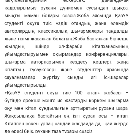
мақтанатындығын ескерсек, дайындаған
кадрларымыз рухани дүниемен сусындап шықса,
мықты маман болары сөзсіз.Жоба аясында ҚазҰУ
студенті оқуға тиіс үздік отандық және әлемдік
авторлардың классикалық шығармалары таңдалды
және тізімі жасалған болатын.Жоба басталған бірнеше
жылдың ішінде әл-Фараби кітапханасының
ұйымдастыруымен оқырмандар конференциялары,
шығарма авторларымен кездесу кештері, жаңа
кітаптың тұсаукесері және студенттер арасында
сауалнамалар жүргізу сынды игі іс-шаралар
ұйымдастырылды.
«ҚазҰУ студенті оқуы тиіс 100 кітап» ­жобасы –
бүгінде ­ерекше мәнге ие жастарды көркем шығарма
оқу мен кітап құндылығын арттыратын рухани шара.
Жақсылыққа бастайтын ең ізгі құрал осы – кітап.
Кітаппен өскен ұрпақ қандай жағдайда да, қай жерде
де өресі биік, рухани таза тұрары сөзсіз.