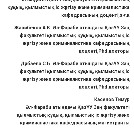
құқық, қылмыстық іс жүргізу және криминалистика
кафедрасының доценті,з.ғ.к
Жанибеков А.К Әл-Фараби атындағы ҚазҰУ Заң
факультеті қылмыстық құқық, қылмыстық іс
жүргізу және криминалистика кафедрасының
доценті,Phd докторы
Дүзбаева С.Б Әл-Фараби атындағы ҚазҰУ Заң
факультеті қылмыстық құқық, қылмыстық іс
жүргізу және криминалистика кафедрасының
доценті,Phd докторы
Касенов Тимур
Әл-Фараби атындағы ҚазҰУ Заң факультеті
қылмыстық құқық, қылмыстық іс жүргізу және
криминалистика кафедрасының магистранты