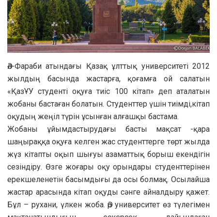
Әл-Фараби атындағы Қазақ ұлттық университеті 2012
жылдың басында жастарға, қоғамға ой салатын
«ҚазҰУ студенті оқуға тиіс 100 кітап» деп аталатын
жобаны бастаған болатын. Студенттер үшін тиімді,кітап
оқудың жеңіл түрін ұсынған алғашқы бастама.
Жобаны ұйымдастырудағы басты мақсат -қара
шаңыраққа оқуға келген жас студенттерге төрт жылда
жүз кітапты оқып шығуы азаматтық борыш екендігін
сезіндіру. Өзге жоғары оқу орындары студенттерінен
ерекшеленетін басымдығы да осы болмақ. Осылайша
жастар арасында кітап оқуды сәнге айналдыру қажет.
Бұл – рухани, үлкен жоба. Әр университет өз түлегімен