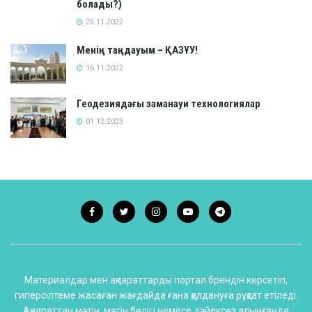
болады?)
25.11.2022
Менің таңдауым – ҚАЗҰУ!
16.11.2022
Геодезиядағы заманауи технологиялар
01.12.2023
Материалдар мен ақпараттарды портал брендін көрсетіп,
гиперсілтеме жасаған жағдайда ғана қолдануға рұқсат етіледі.
Ақпараттан мәтін, мәтін бөлігі немесе дәйексөз алынғанда