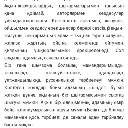
Ақын-жазушылардың шығармаларымен танысып
қана қоймай, авторлармен кездесулер
ұйымдастырылады. Кез-келген ақынмен, жазушы,
ойшылмен кездесу ерекше әсер берері сөзсіз. Әр ақын-
жазушы, шығармашыл адам – тыңнан түрен салушы,
жалпақ жұрттың ойына келмегенді айтумен,
қиялының ұшқырлығымен ерекшеленеді. Сол
арқылы адамның санасын оятады.
Бір ғана шығарма болашақ мамандарымызды
тазалыққа, отансүйгіштікке, адалдыққа,
ұлтжандылыққа, руханилыққа тәрбиелеуі мүмкін.
Көптеген жылдар бойы адамның ішіндегі бұғып
жатқан дүние, ақынның бір шығармасымен сыртқа
шығуы мүмкін. Ақын бір өлеңімен-ақ адамның өмір
бойы кітапқұмарлығын ашуы мүмкін.Білікті де білімді
маманмен қоса, тәрбиелі де саналы адам тәрбиелеу
басты мақсат.