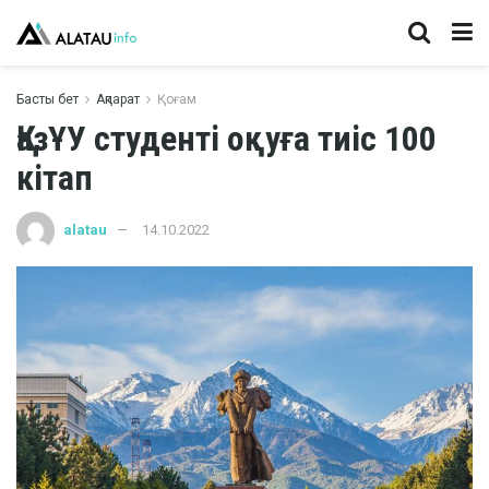
Басты бет
Ақпарат
Қоғам
ҚазҰУ студенті оқуға тиіс 100
кітап
alatau
14.10.2022