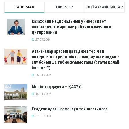
ТАНЫМАЛ
ПІКІРЛЕР
СОҢҒЫ ЖАҢАЛЫҚТАР
Казахский национальный университет
возглавляет мировые рейтинги научного
цитирования
27.09.2024
Ата-аналар арасында гаджеттер мен
интернетке тәуелділікті анықтау және алдын-
алу бойынша тәрбие жұмыстары (атауы қалай
болады?)
25.11.2022
Менің таңдауым – ҚАЗҰУ!
16.11.2022
Геодезиядағы заманауи технологиялар
01.12.2023