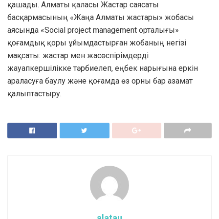
қашады. Алматы қаласы Жастар саясаты
басқармасының «Жаңа Алматы жастары» жобасы
аясында «Social project mаnаgement орталығы»
қоғамдық қоры ұйымдастырған жобаның негізі
мақсаты: жастар мен жасөспірімдерді
жауапкершілікке тәрбиелеп, еңбек нарығына еркін
араласуға баулу және қоғамда өз орны бар азамат
қалыптастыру.
alatau