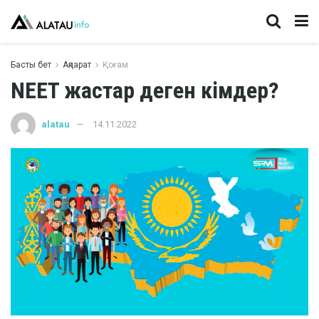
Басты бет
Ақпарат
Қоғам
NEET жастар деген кімдер?
alatau
14.11.2022