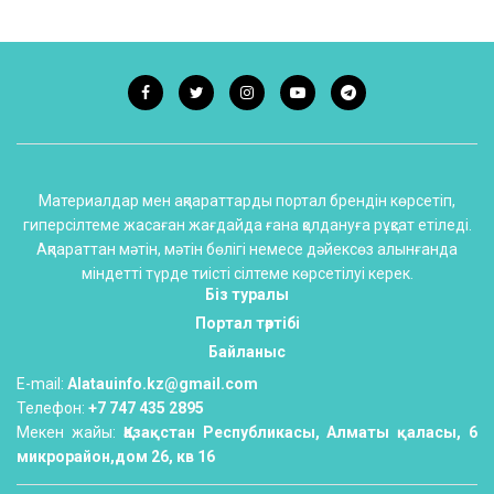
Материалдар мен ақпараттарды портал брендін көрсетіп,
гиперсілтеме жасаған жағдайда ғана қолдануға рұқсат етіледі.
Ақпараттан мәтін, мәтін бөлігі немесе дәйексөз алынғанда
міндетті түрде тиісті сілтеме көрсетілуі керек.
Біз туралы
Портал тәртібі
Байланыс
E-mail:
Alatauinfo.kz@gmail.com
Телефон:
+7 747 435 2895
Мекен жайы:
Қазақстан Республикасы, Алматы қаласы, 6
микрорайон,дом 26, кв 16