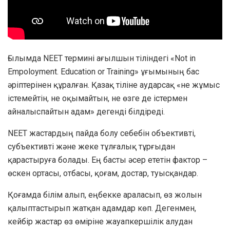
Ғылымда NEET термині ағылшын тіліндегі «Not in
Empoloyment. Education or Training» ұғымының бас
әріптерінен құралған. Қазақ тіліне аударсақ «не жұмыс
істемейтін, не оқымайтын, не өзге де істермен
айналыспайтын адам» дегенді білдіреді.
NEET жастардың пайда болу себебін объективті,
субъективті және жеке тұлғалық тұрғыдан
қарастыруға болады. Ең басты әсер ететін фактор –
өскен ортасы, отбасы, қоғам, достар, туысқандар.
Қоғамда білім алып, еңбекке араласып, өз жолын
қалыптастырып жатқан адамдар көп. Дегенмен,
кейбір жастар өз өміріне жауапкершілік алудан