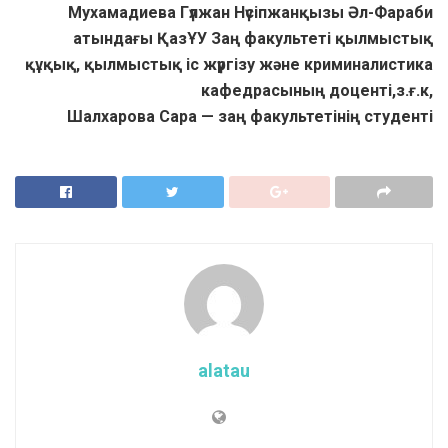
Мухамадиева Гүлжан Нүсіпжанқызы Әл-Фараби
атындағы ҚазҰУ Заң факультеті қылмыстық
құқық, қылмыстық іс жүргізу және криминалистика
кафедрасының доценті,з.ғ.к,
Шалхарова Сара — заң факультетінің студенті
alatau