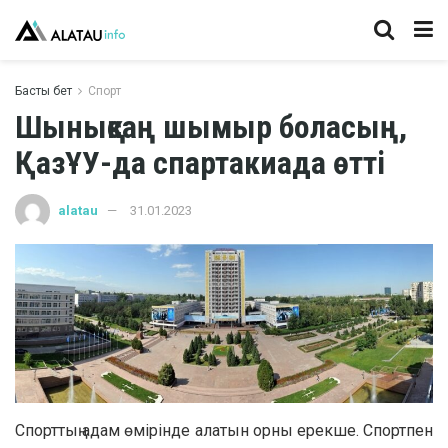
Басты бет
Спорт
Шынықсаң шымыр боласың,
ҚазҰУ-да спартакиада өтті
alatau
31.01.2023
Спорттың адам өмірінде алатын орны ерекше. Спортпен