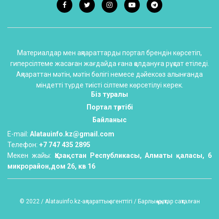
Материалдар мен ақпараттарды портал брендін көрсетіп,
гиперсілтеме жасаған жағдайда ғана қолдануға рұқсат етіледі.
Ақпараттан мәтін, мәтін бөлігі немесе дәйексөз алынғанда
міндетті түрде тиісті сілтеме көрсетілуі керек.
Біз туралы
Портал тәртібі
Байланыс
E-mail:
Alatauinfo.kz@gmail.com
Телефон:
+7 747 435 2895
Мекен жайы:
Қазақстан Республикасы, Алматы қаласы, 6
микрорайон,дом 26, кв 16
© 2022 / Alatauinfo.kz-ақпараттық агенттігі / Барлық құқықтар сақталған