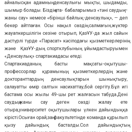
айналысқан адамның денсаулығы мықты, шыдамды,
шымыр болады. Біздің ата- бабаларымыз «тәні саудың —
жаны сау» немесе «бірінші байлық-денсаулық», — деп
бекер айтпаған. Осы нақыл сөздің салмағын,жүктер
жауапкершілігін сезіне отырып, ҚазҰУ-да жыл сайын
дәстүрлі түрде «Парасат» кәсіподағы қызметкерлерінің
және ҚазҰУ-дың спортклубының ұйымдастыруымен
«Денсаулық» спартакиадасы өтеді.
Спартакиаданың басты мақсаты-оқытушы-
профессорлар құрамының, қызметкерлердің және
докторанттардың денсаулықтарын шынықтыру,
салауатты өмір салтын насихаттау,бой сергіту.Бұл игі
бастама осы жылы 49-шы рет жалғасын табуда.Дені
саудың,жаны сау деген сөзді жалау ете
отыра,университет оқытушылары үлкен дайындыққа
кірісті.Осыған орай,заң факультетінде команда құрылып
қызу дайындық басталды.Сол дайындықтың