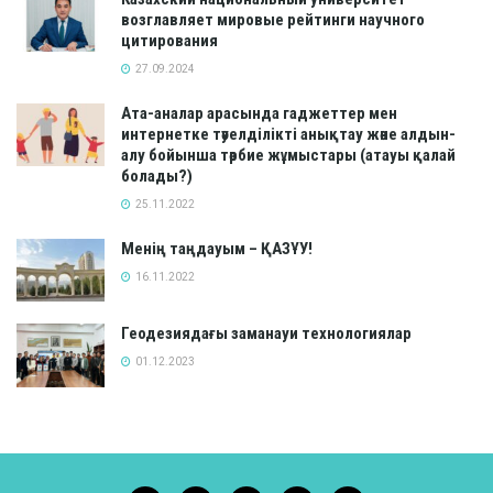
возглавляет мировые рейтинги научного
цитирования
27.09.2024
Ата-аналар арасында гаджеттер мен
интернетке тәуелділікті анықтау және алдын-
алу бойынша тәрбие жұмыстары (атауы қалай
болады?)
25.11.2022
Менің таңдауым – ҚАЗҰУ!
16.11.2022
Геодезиядағы заманауи технологиялар
01.12.2023