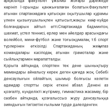
арқасында факультет ұжымы жоғары дәрежеде
көрініп I-орынды қанжығалаған болатын.Факультет
атынан спартакиадаға қатысқан оқытушылар құрамы
үлкен қызығушылықпен қатысып,жақсы көңіл-күйде
болғандарын айтып өтті.Спартакиада бадминтон,
шахмат, үстел теннисі, ерлер мен әйелдер арасындағы
волейбол, мини-футбол және тоғызқұмалақ т.б спорт
түрлерінен өткізілді. Спартакиданың жеңімпаз
командалары кәсіподақ атынан грамоталар және
сыйлықтармен марапатталды.
Қорыта айтқанда, спортпен тек дене шынықтыру
мамандары айналысу керек деген қағида жоқ. Себебі
денсаулығын ойлайтын, шымыр болғысы келетін
адамдар спортты серік еткені абзал. Денені аз
қозғалту, күнделікті жүгірмеу, гимнастика жасамау, бір
сөзбен айтқанда, қозғалыссыз жүру денсаулыққа
зияндығын тигізетіні ғылыми түрде дәлелденген.