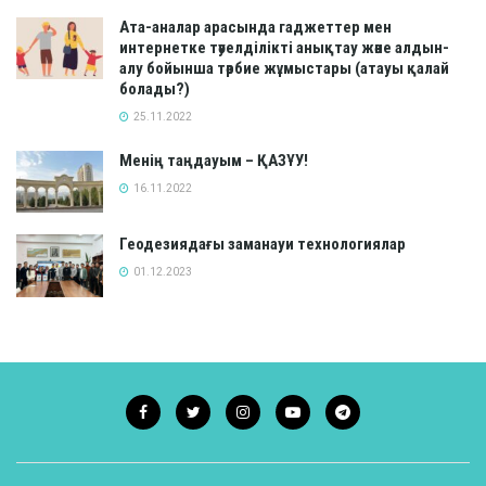
Ата-аналар арасында гаджеттер мен
интернетке тәуелділікті анықтау және алдын-
алу бойынша тәрбие жұмыстары (атауы қалай
болады?)
25.11.2022
Менің таңдауым – ҚАЗҰУ!
16.11.2022
Геодезиядағы заманауи технологиялар
01.12.2023