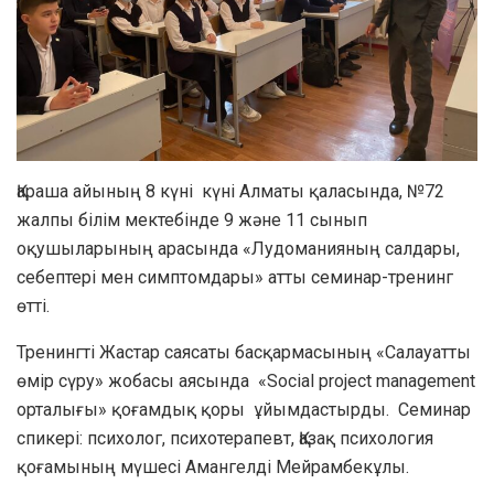
Қараша айының 8 күні күні Алматы қаласында, №72
жалпы білім мектебінде 9 және 11 сынып
оқушыларының арасында «Лудоманияның салдары,
себептері мен симптомдары» атты семинар-тренинг
өтті.
Тренингті Жастар саясаты басқармасының «Салауатты
өмір сүру» жобасы аясында «Social project management
орталығы» қоғамдық қоры ұйымдастырды. Семинар
спикері: психолог, психотерапевт, Қазақ психология
қоғамының мүшесі Амангелді Мейрамбекұлы.