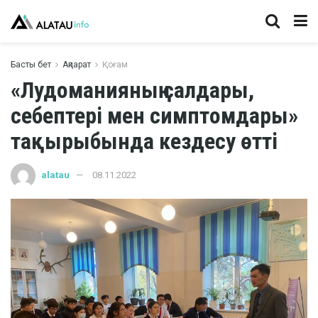
Басты бет
Ақпарат
Қоғам
«Лудоманияның салдары,
себептері мен симптомдары»
тақырыбында кездесу өтті
alatau
08.11.2022