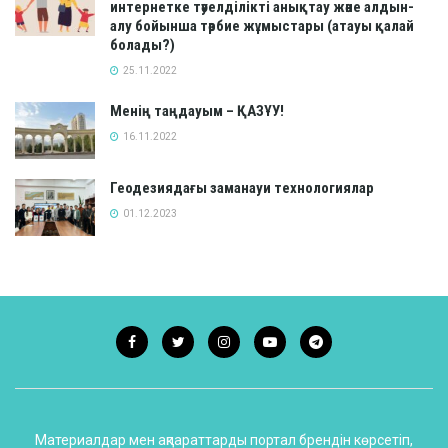
интернетке тәуелділікті анықтау және алдын-
алу бойынша тәрбие жұмыстары (атауы қалай
болады?)
25.11.2022
Менің таңдауым – ҚАЗҰУ!
16.11.2022
Геодезиядағы заманауи технологиялар
01.12.2023
Материалдар мен ақпараттарды портал брендін көрсетіп,