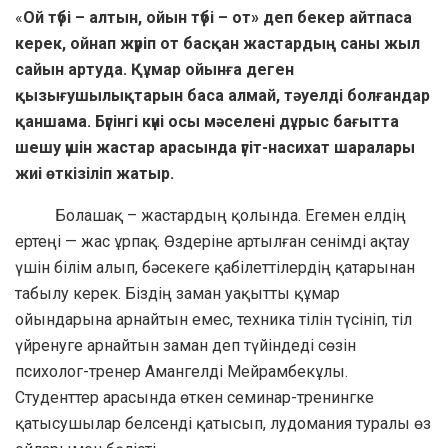
«
Ой түбі – алтын, ойын түбі – от» деп бекер айтпаса
керек, ойнап жүріп от басқан жастардың саны жыл
сайын артуда. Құмар ойынға деген
қызығушылықтарын баса алмай, тәуелді болғандар
қаншама. Бүгінгі күні осы мәселені дұрыс бағытта
шешу үшін жастар арасында үгіт-насихат шаралары
жиі өткізіліп жатыр.
Болашақ – жастардың қолында. Егемен елдің
ертеңі — жас ұрпақ. Өздеріне артылған сенімді ақтау
үшін білім алып, бәсекеге қабілеттілердің қатарынан
табылу керек. Біздің заман уақытты құмар
ойындарына арнайтын емес, техника тілін түсініп, тіл
үйренуге арнайтын заман деп түйіндеді сөзін
психолог-тренер Амангелді Мейрамбекұлы.
Студенттер арасында өткен семинар-тренингке
қатысушылар белсенді қатысып, лудомания туралы өз