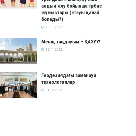
алдын-алу бойынша тәрбие
жұмыстары (атауы қалай
болады?)
25.11.2022
Менің таңдауым – ҚАЗҰУ!
16.11.2022
Геодезиядағы заманауи
технологиялар
01.12.2023