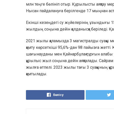
млн теңге бөлініп отыр. Құрылысты аяқтау м
Нысан пайдалануға берілгенде 17 мыңнан аста
Екінші кезеңдегі су жүйелерінің ұзындығы 
жылдың соңына дейін қолданысқа беріледі. Қ
2021 жылы қаламызда 3 магистралды суаққы ме
қамту көрсеткіші 95,6%-дан 98 пайызға жетті
шағынауданы мен Қайнарбұлақ тұрғын алабы 
құрылыс жыл соңына дейін аяқталады. Сайрам
жылға өтпелі. 2023 жылы тағы 3 суаққының құ
қамтылады.
Бөлісу