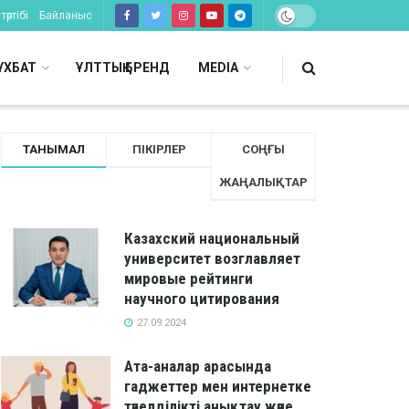
тәртібі
Байланыс
ҰХБАТ
ҰЛТТЫҚ БРЕНД
MEDIA
ТАНЫМАЛ
ПІКІРЛЕР
СОҢҒЫ
ЖАҢАЛЫҚТАР
Казахский национальный
университет возглавляет
мировые рейтинги
научного цитирования
27.09.2024
Ата-аналар арасында
гаджеттер мен интернетке
тәуелділікті анықтау және