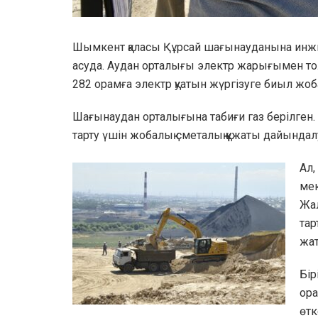
Шымкент қаласы Құрсай шағынауданына инж
асуда. Аудан орталығы электр жарығымен тол
282 орамға электр қуатын жүргізуге биыл жоба
Шағынаудан орталығына табиғи газ берілген
тарту үшін жобалық сметалық құжаты дайындал
Ал,
мек
Жал
та
жа
Бір
ора
өтк