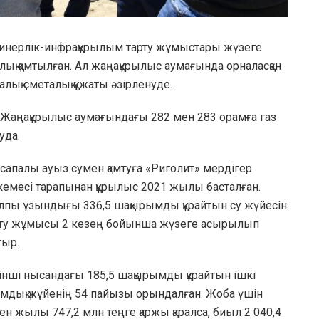
инерлік-инфрақұрылым тарту жұмыстары жүзеге
ық қамтылған. Ал жаңақұрылыс аумағында орналасқан
лық сметалық құжаты әзірленуде.
. Жаңақұрылыс аумағындағы 282 мен 283 орамға газ
уда.
 сапалы ауыз сумен қамтуға «Риголит» мердігер
емесі тарапынан құрылыс 2021 жылы басталған.
пы ұзындығы 336,5 шақырымды құрайтын су жүйесін
рту жұмысы 2 кезең бойынша жүзеге асырылып
тыр.
інші нысандағы 185,5 шақырымды құрайтын ішкі
мдық жүйенің 54 пайызы орындалған. Жоба үшін
ен жылы 747,2 млн теңге қаржы қаралса, биыл 2 040,4