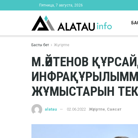
Пятница, 7 августа, 2026
БА
Басты бет
Жүгіртпе
М.ӘЙТЕНОВ ҚҰРСА
ИНФРАҚҰРЫЛЫММ
ЖҰМЫСТАРЫН ТЕК
alatau
02.06.2022
Жүгіртпе
,
Саясат