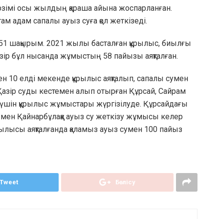
ерзімі осы жылдың қараша айына жоспарланған.
м адам сапалы ауыз суға қол жеткізеді.
151 шақырым. 2021 жылы басталған құрылыс, биылғы
азір бұл нысанда жұмыстың 58 пайызы аяқталған.
н 10 елді мекенде құрылыс аяқталып, сапалы сумен
. Қазір суды кестемен алып отырған Құрсай, Сайрам
үшін құрылыс жұмыстары жүргізілуде. Құрсайдағы
 мен Қайнарбұлаққа ауыз су жеткізу жұмысы келер
рылысы аяқталғанда қаламыз ауыз сумен 100 пайыз
Tweet
Бөлісу