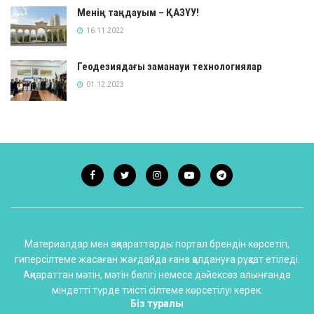
Менің таңдауым – ҚАЗҰУ!
16.11.2022
Геодезиядағы заманауи технологиялар
01.12.2023
Материалдар мен ақпараттарды портал брендін көрсетіп,
гиперсілтеме жасаған жағдайда ғана қолдануға рұқсат етіледі.
Ақпараттан мәтін, мәтін бөлігі немесе дәйексөз алынғанда
міндетті түрде тиісті сілтеме көрсетілуі керек.
Біз туралы