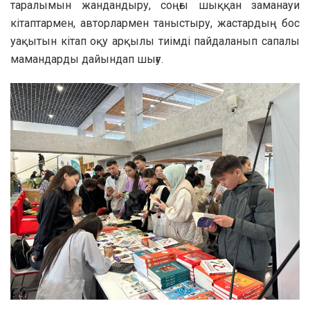
таралымын жандандыру, соңғы шыққан заманауи
кітаптармен, авторлармен таныстыру, жастардың бос
уақытын кітап оқу арқылы тиімді пайдаланып сапалы
мамандарды дайындап шығу.