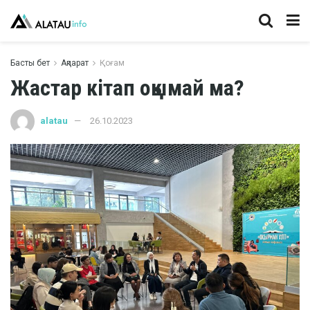
Басты бет
Ақпарат
Қоғам
Жастар кітап оқымай ма?
alatau
26.10.2023