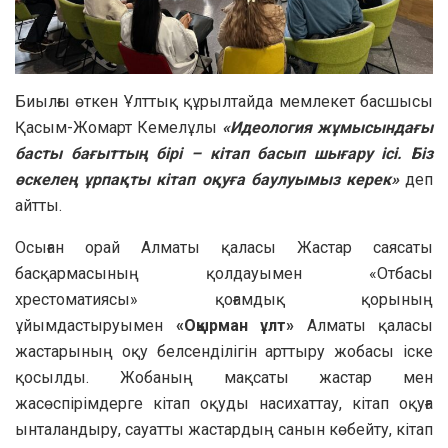
Биылғы өткен Ұлттық құрылтайда мемлекет басшысы
Қасым-Жомарт Кемелұлы
«Идеология жұмысындағы
басты бағыттың бірі – кітап басып шығару ісі. Біз
өскелең ұрпақты кітап оқуға баулуымыз керек»
деп
айтты.
Осыған орай Алматы қаласы Жастар саясаты
басқармасының қолдауымен «Отбасы
хрестоматиясы» қоғамдық қорының
ұйымдастыруымен
«Оқырман ұлт»
Алматы қаласы
жастарының оқу белсенділігін арттыру жобасы іске
қосылды. Жобаның мақсаты жастар мен
жасөспірімдерге кітап оқуды насихаттау, кітап оқуға
ынталандыру, сауатты жастардың санын көбейту, кітап