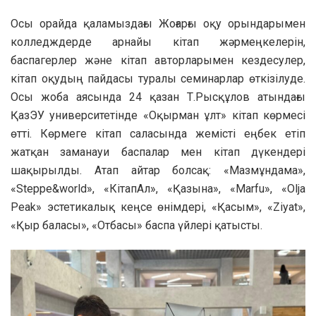
Осы орайда қаламыздағы Жоғарғы оқу орындарымен
колледждерде арнайы кітап жәрмеңкелерін,
баспагерлер және кітап авторларымен кездесулер,
кітап оқудың пайдасы туралы семинарлар өткізілуде.
Осы жоба аясында 24 қазан Т.Рысқұлов атындағы
ҚазЭУ университетінде «Оқырман ұлт» кітап көрмесі
өтті. Көрмеге кітап саласында жемісті еңбек етіп
жатқан заманауи баспалар мен кітап дүкендері
шақырылды. Атап айтар болсақ: «Мазмұндама»,
«Steppe&world», «КітапАл», «Қазына», «Marfu», «Olja
Peak» эстетикалық кеңсе өнімдері, «Қасым», «Ziyat»,
«Қыр баласы», «Отбасы» баспа үйлері қатысты.