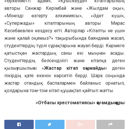
«Өркениетті адам», «Қуыскеуде» кітаптарының
авторы Санжар Керімбай және «Жылдам оқы»,
«Мінезді өзгерту алхимиясы», «Әдет күші»,
«Супержады» кітаптарының авторы Мирас
Кесебаевпен кездесу өтті. Авторлар «Кітапты не үшін
және қалай оқимыз?» тақырыбында баяндама жасап,
студенттердің түрлі сұрақтарына жауап берді. Көрмеге
қатыстқан жастардың саны екі мыңнан асады.
Студенттердің белсенділігі және кітапқа деген
қызығушылығы «
Жастар кітап оқымайды
» деген
пікірдің қате екенін көрсетіп берді. Шара соңында
жастар отандық баспалармен байланыс орнатып,
қолдарына том-том кітап құшақтап қайтып жатты.
«Отбасы хрестоматиясы» қоғамдық қоры