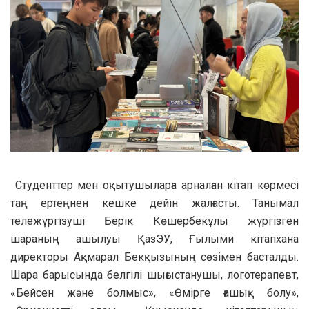
Студенттер мен оқытушыларға арналған кітап көрмесі
таң ертеңнен кешке дейін жалғасты. Танымал
тележүргізуші Берік Көшербекұлы жүргізген
шараның ашылуы ҚазЭУ, Ғылыми кітапхана
директоры Ақмарал Бекқызының сөзімен басталды.
Шара барысында белгілі шығыстанушы, логотерапевт,
«Бейсен және болмыс», «Өмірге ғашық болу»,